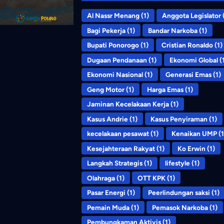
Al Nassr Menang
(1)
Anggota Legislator
(
Bagi Pekerja
(1)
Bandar Narkoba
(1)
Bupati Ponorogo
(1)
Cristian Ronaldo
(1)
Dugaan Pendanaan
(1)
Ekonomi Global
(
Ekonomi Nasional
(1)
Generasi Emas
(1)
Geng Motor
(1)
Harga Emas
(1)
Jaminan Kecelakaan Kerja
(1)
Kasus Andrie
(1)
Kasus Penyiraman
(1)
kecelakaan pesawat
(1)
Kenaikan UMP
(1
Kesejahteraan Rakyat
(1)
Ko Erwin
(1)
Langkah Strategis
(1)
lifestyle
(1)
Olahraga
(1)
OTT KPK
(1)
Pasar Energi
(1)
Peerlindungan saksi
(1)
Pemain Muda
(1)
Pemasok Narkoba
(1)
Pembungkaman Aktivis
(1)