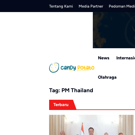
Skip
Tentang Kami
Media Partner
Pedoman Medi
to
content
News
Internasi
Olahraga
Tag:
PM Thailand
Terbaru