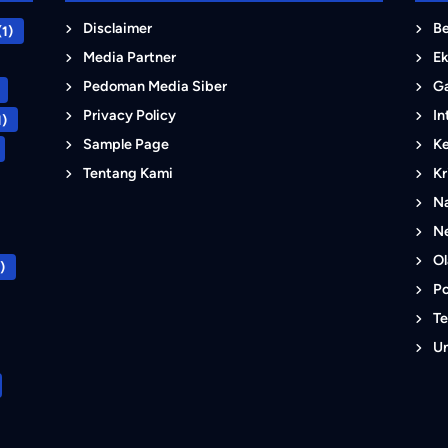
Disclaimer
B
1)
Media Partner
E
Pedoman Media Siber
G
Privacy Policy
In
1)
Sample Page
K
Tentang Kami
Kr
Na
N
O
)
Po
Te
U