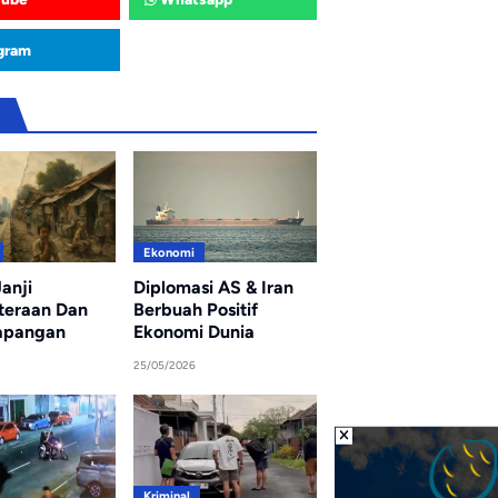
gram
u
Ekonomi
anji
Diplomasi AS & Iran
teraan Dan
Berbuah Positif
apangan
Ekonomi Dunia
25/05/2026
Kriminal