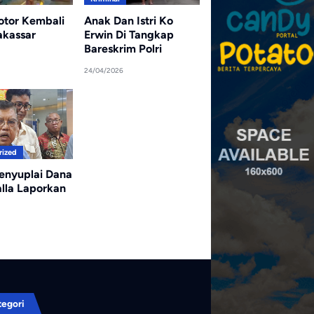
tor Kembali
Anak Dan Istri Ko
akassar
Erwin Di Tangkap
Bareskrim Polri
24/04/2026
rized
enyuplai Dana
alla Laporkan
tegori