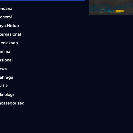
encana
konomi
aya Hidup
ternasional
ecelakaan
iminal
sional
ews
lahraga
litik
knologi
ncategorized