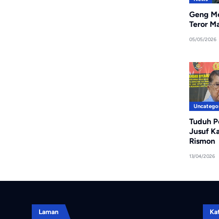
Geng Mo
Teror M
05/05/2026
Uncatego
Tuduh P
Jusuf K
Rismon
13/04/2026
Laman
Ka