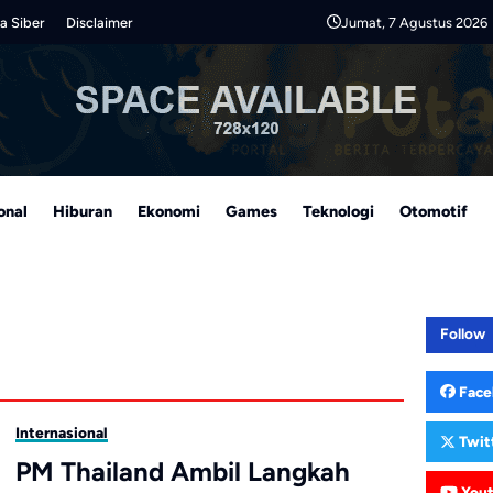
Jumat, 7 Agustus 2026
a Siber
Disclaimer
onal
Hiburan
Ekonomi
Games
Teknologi
Otomotif
Follow
Face
Internasional
Twit
PM Thailand Ambil Langkah
You