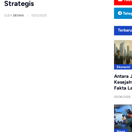
Strategis
Tele
OLEH
DEVAN
13/12/2025
Terbar
Ekonomi
Antara J
Kesejah
Fakta L
05/06/2026
News