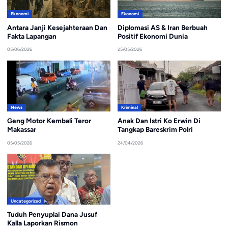
Ekonomi
Ekonomi
Antara Janji Kesejahteraan Dan
Diplomasi AS & Iran Berbuah
Fakta Lapangan
Positif Ekonomi Dunia
05/06/2026
25/05/2026
News
Kriminal
Geng Motor Kembali Teror
Anak Dan Istri Ko Erwin Di
Makassar
Tangkap Bareskrim Polri
05/05/2026
24/04/2026
Uncategorized
Tuduh Penyuplai Dana Jusuf
Kalla Laporkan Rismon