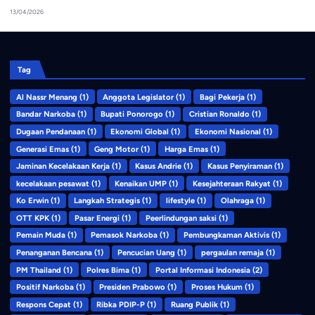
13/04/2026
Tag
Al Nassr Menang
(1)
Anggota Legislator
(1)
Bagi Pekerja
(1)
Bandar Narkoba
(1)
Bupati Ponorogo
(1)
Cristian Ronaldo
(1)
Dugaan Pendanaan
(1)
Ekonomi Global
(1)
Ekonomi Nasional
(1)
Generasi Emas
(1)
Geng Motor
(1)
Harga Emas
(1)
Jaminan Kecelakaan Kerja
(1)
Kasus Andrie
(1)
Kasus Penyiraman
(1)
kecelakaan pesawat
(1)
Kenaikan UMP
(1)
Kesejahteraan Rakyat
(1)
Ko Erwin
(1)
Langkah Strategis
(1)
lifestyle
(1)
Olahraga
(1)
OTT KPK
(1)
Pasar Energi
(1)
Peerlindungan saksi
(1)
Pemain Muda
(1)
Pemasok Narkoba
(1)
Pembungkaman Aktivis
(1)
Penanganan Bencana
(1)
Pencucian Uang
(1)
pergaulan remaja
(1)
PM Thailand
(1)
Polres Bima
(1)
Portal Informasi Indonesia
(2)
Positif Narkoba
(1)
Presiden Prabowo
(1)
Proses Hukum
(1)
Respons Cepat
(1)
Ribka PDIP-P
(1)
Ruang Publik
(1)