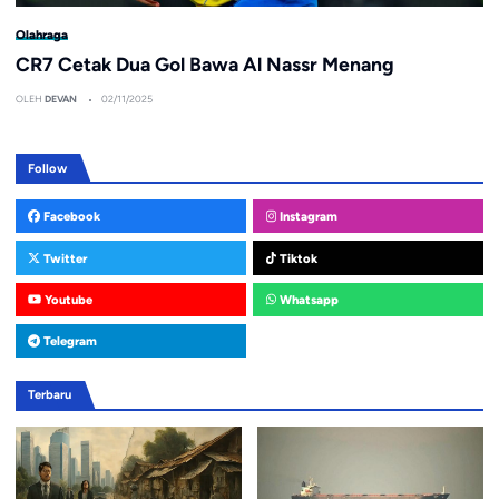
Olahraga
CR7 Cetak Dua Gol Bawa Al Nassr Menang
OLEH
DEVAN
02/11/2025
Follow
Facebook
Instagram
Twitter
Tiktok
Youtube
Whatsapp
Telegram
Terbaru