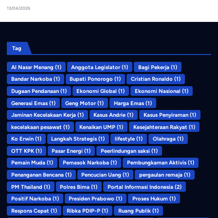
13/04/2026
Tag
Al Nassr Menang
(1)
Anggota Legislator
(1)
Bagi Pekerja
(1)
Bandar Narkoba
(1)
Bupati Ponorogo
(1)
Cristian Ronaldo
(1)
Dugaan Pendanaan
(1)
Ekonomi Global
(1)
Ekonomi Nasional
(1)
Generasi Emas
(1)
Geng Motor
(1)
Harga Emas
(1)
Jaminan Kecelakaan Kerja
(1)
Kasus Andrie
(1)
Kasus Penyiraman
(1)
kecelakaan pesawat
(1)
Kenaikan UMP
(1)
Kesejahteraan Rakyat
(1)
Ko Erwin
(1)
Langkah Strategis
(1)
lifestyle
(1)
Olahraga
(1)
OTT KPK
(1)
Pasar Energi
(1)
Peerlindungan saksi
(1)
Pemain Muda
(1)
Pemasok Narkoba
(1)
Pembungkaman Aktivis
(1)
Penanganan Bencana
(1)
Pencucian Uang
(1)
pergaulan remaja
(1)
PM Thailand
(1)
Polres Bima
(1)
Portal Informasi Indonesia
(2)
Positif Narkoba
(1)
Presiden Prabowo
(1)
Proses Hukum
(1)
Respons Cepat
(1)
Ribka PDIP-P
(1)
Ruang Publik
(1)