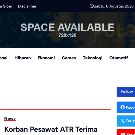
Sabtu, 8 Agustus 2026
a Siber
Disclaimer
onal
Hiburan
Ekonomi
Games
Teknologi
Otomotif
Follow
Face
News
Twit
Korban Pesawat ATR Terima
You