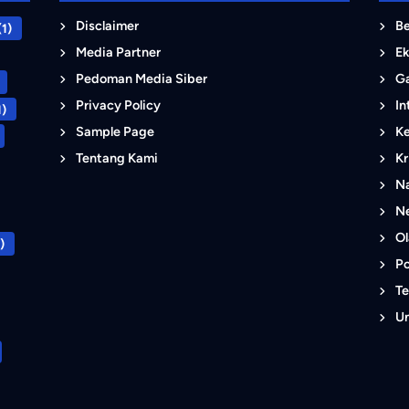
Disclaimer
B
1)
Media Partner
E
Pedoman Media Siber
G
Privacy Policy
In
1)
Sample Page
K
Tentang Kami
Kr
Na
N
O
)
Po
Te
U