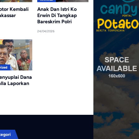
tor Kembali
Anak Dan Istri Ko
akassar
Erwin Di Tangkap
Bareskrim Polri
24/04/2026
rized
enyuplai Dana
alla Laporkan
tegori