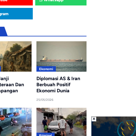
gram
u
Ekonomi
anji
Diplomasi AS & Iran
teraan Dan
Berbuah Positif
apangan
Ekonomi Dunia
25/05/2026
Kriminal