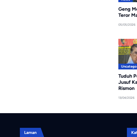
Geng Mo
Teror M
05/05/2026
Uncatego
Tuduh P
Jusuf K
Rismon
13/04/2026
Laman
Ka