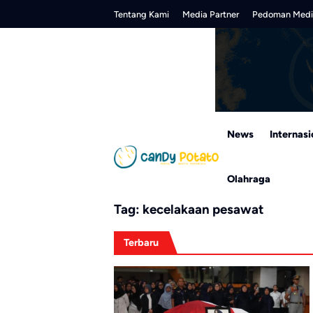
Skip
Tentang Kami
Media Partner
Pedoman Medi
to
content
News
Internasi
Olahraga
Tag:
kecelakaan pesawat
Terbaru