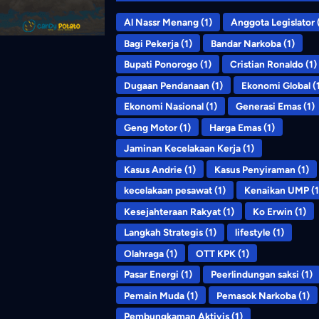
Al Nassr Menang
(1)
Anggota Legislator
(
Bagi Pekerja
(1)
Bandar Narkoba
(1)
Bupati Ponorogo
(1)
Cristian Ronaldo
(1)
Dugaan Pendanaan
(1)
Ekonomi Global
(
Ekonomi Nasional
(1)
Generasi Emas
(1)
Geng Motor
(1)
Harga Emas
(1)
Jaminan Kecelakaan Kerja
(1)
Kasus Andrie
(1)
Kasus Penyiraman
(1)
kecelakaan pesawat
(1)
Kenaikan UMP
(1
Kesejahteraan Rakyat
(1)
Ko Erwin
(1)
Langkah Strategis
(1)
lifestyle
(1)
Olahraga
(1)
OTT KPK
(1)
Pasar Energi
(1)
Peerlindungan saksi
(1)
Pemain Muda
(1)
Pemasok Narkoba
(1)
Pembungkaman Aktivis
(1)