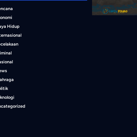
encana
konomi
aya Hidup
ternasional
ecelakaan
iminal
sional
ews
lahraga
litik
knologi
ncategorized