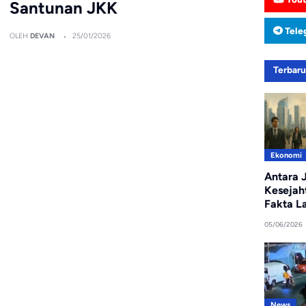
Santunan JKK
Tele
OLEH
DEVAN
25/01/2026
Terbar
Ekonomi
Antara J
Kesejah
Fakta L
05/06/2026
News