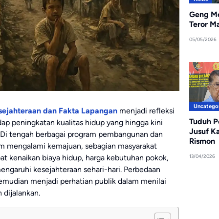
Geng Mo
Teror M
05/05/2026
Uncatego
esejahteraan dan Fakta Lapangan
menjadi refleksi
Tuduh P
ap peningkatan kualitas hidup yang hingga kini
Jusuf K
 Di tengah berbagai program pembangunan dan
Rismon
im mengalami kemajuan, sebagian masyarakat
t kenaikan biaya hidup, harga kebutuhan pokok,
13/04/2026
ngaruhi kesejahteraan sehari-hari. Perbedaan
 kemudian menjadi perhatian publik dalam menilai
 dijalankan.