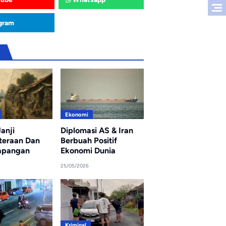
gram
u
Ekonomi
anji
Diplomasi AS & Iran
teraan Dan
Berbuah Positif
apangan
Ekonomi Dunia
25/05/2026
Kriminal