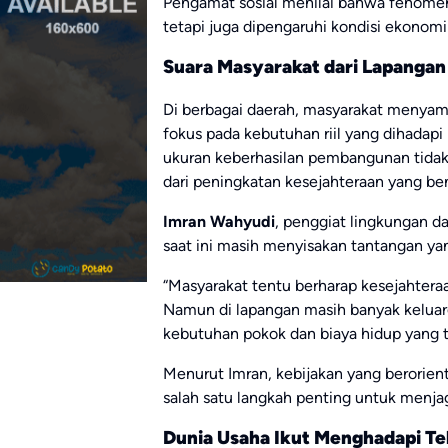
Pengamat sosial menilai bahwa fenomena 
tetapi juga dipengaruhi kondisi ekonom
Suara Masyarakat dari Lapangan
Di berbagai daerah, masyarakat menyam
fokus pada kebutuhan riil yang dihadapi
ukuran keberhasilan pembangunan tidak ha
dari peningkatan kesejahteraan yang ben
Imran Wahyudi
, penggiat lingkungan d
saat ini masih menyisakan tantangan ya
“Masyarakat tentu berharap kesejahteraa
Namun di lapangan masih banyak keluar
kebutuhan pokok dan biaya hidup yang t
Menurut Imran, kebijakan yang berorien
salah satu langkah penting untuk menjag
Dunia Usaha Ikut Menghadapi T