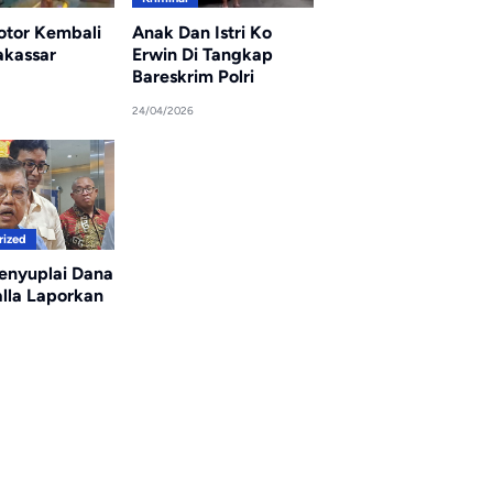
tor Kembali
Anak Dan Istri Ko
akassar
Erwin Di Tangkap
Bareskrim Polri
24/04/2026
rized
enyuplai Dana
alla Laporkan