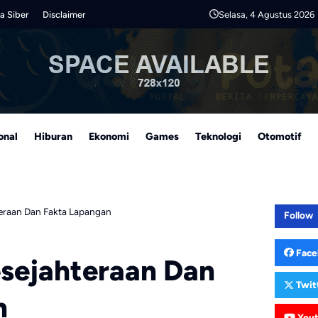
Selasa, 4 Agustus 2026
a Siber
Disclaimer
onal
Hiburan
Ekonomi
Games
Teknologi
Otomotif
teraan Dan Fakta Lapangan
Follow
Face
esejahteraan Dan
Twit
n
You