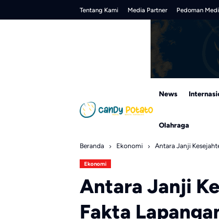
Skip
Tentang Kami
Media Partner
Pedoman Medi
to
content
News
Internasi
Olahraga
Beranda
Ekonomi
Antara Janji Kesejah
Ekonomi
Antara Janji K
Fakta Lapanga