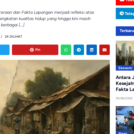
hteraan dan Fakta Lapangan menjadi refleksi atas
Tele
ngkatan kualitas hidup yang hingga kini masih
berbagai […]
Terbar
24 DILIHAT
Pin
Ekonomi
Antara J
Kesejah
Fakta L
05/06/2026
News