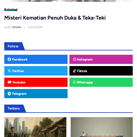
Kriminal
Misteri Kematian Penuh Duka & Teka-Teki
OLEH
DEVAN
27/07/2025
Follow
Facebook
Instagram
Twitter
Tiktok
Youtube
Whatsapp
Telegram
Terbaru