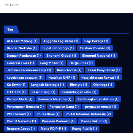
13/04/2026
Tag
Al Nassr Menang
(1)
Anggota Legislator
(1)
Bagi Pekerja
(1)
Bandar Narkoba
(1)
Bupati Ponorogo
(1)
Cristian Ronaldo
(1)
Dugaan Pendanaan
(1)
Ekonomi Global
(1)
Ekonomi Nasional
(1)
Generasi Emas
(1)
Geng Motor
(1)
Harga Emas
(1)
Jaminan Kecelakaan Kerja
(1)
Kasus Andrie
(1)
Kasus Penyiraman
(1)
kecelakaan pesawat
(1)
Kenaikan UMP
(1)
Kesejahteraan Rakyat
(1)
Ko Erwin
(1)
Langkah Strategis
(1)
lifestyle
(1)
Olahraga
(1)
OTT KPK
(1)
Pasar Energi
(1)
Peerlindungan saksi
(1)
Pemain Muda
(1)
Pemasok Narkoba
(1)
Pembungkaman Aktivis
(1)
Penanganan Bencana
(1)
Pencucian Uang
(1)
pergaulan remaja
(1)
PM Thailand
(1)
Polres Bima
(1)
Portal Informasi Indonesia
(2)
Positif Narkoba
(1)
Presiden Prabowo
(1)
Proses Hukum
(1)
Respons Cepat
(1)
Ribka PDIP-P
(1)
Ruang Publik
(1)